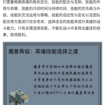
们需要根据英雄的角色定位、技能的配合与克制、技能的作
用与效果、技能的冷却时间与持续时间、技能的优先级与升
级、技能的灵活运用与策略、技能的适应性与变化以及团队
配合等方面进行综合考虑，选择适合的技能来提升英雄的战
斗能力。只有合理选择技能，才能在战斗中发挥出最佳的效
果，取得胜利。