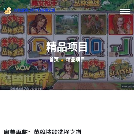
精品项目
首页
精品项目
魔兽再临：英雄技能选择之道