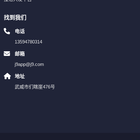
找到我们
电话
13594780314
邮箱
j9app@j9.com
地址
武威市们瞎崖476号